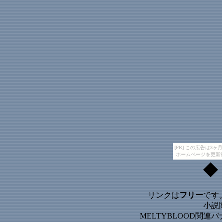
[PR] この広告は
ホームページを更新
◆
リンクは
フリー
です
小説
MELTYBLOOD関