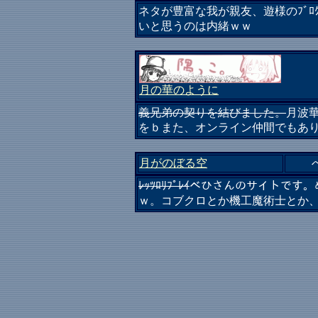
ネタが豊富な我が親友、遊様のﾌﾞ
いと思うのは内緒ｗｗ
月の華のように
義兄弟の契りを結びました。
月波
をｂまた、オンライン仲間でもあ
月がのぼる空
ﾚｯﾂﾛﾘﾌﾟﾚｲ
べひさんのサイトです。
ｗ。コブクロとか機工魔術士とか、管